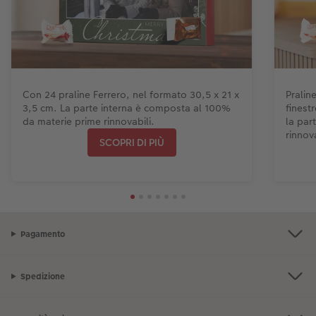
Con 24 praline Ferrero, nel formato 30,5 x 21 x
Pralin
3,5 cm. La parte interna è composta al 100%
finest
da materie prime rinnovabili.
la par
rinnova
SCOPRI DI PIÙ
Pagamento
Spedizione