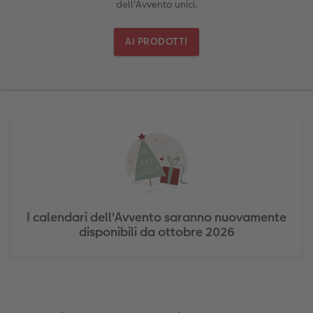
dell'Avvento unici.
Foto adesivi
Plexiglas
Cover
Cartoline spedizione diretta
 & App
Art prints
Alluminio Dibond
Art prints
AI PRODOTTI
 Nital
Poster premium
Gallery print
Come ordinare
Forex
Foto su legno
Mosaico
Come ordinare
I calendari dell'Avvento saranno nuovamente
disponibili da ottobre 2026