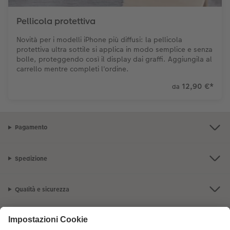
Pellicola protettiva
Novità per i modelli iPhone più diffusi: la pellicola
protettiva ultra sottile si applica in modo semplice e senza
bolle, proteggendo così il display dai graffi. Aggiungila al
carrello mentre completi l'ordine.
12,90 €
*
da
Pagamento
Spedizione
Qualità e sicurezza
Servizio clienti