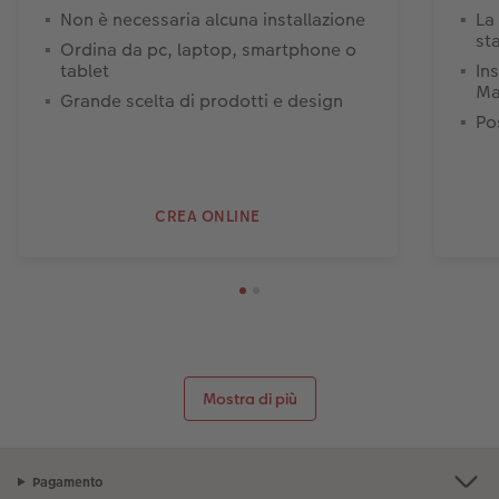
Non è necessaria alcuna installazione
La
st
Ordina da pc, laptop, smartphone o
tablet
In
Ma
Grande scelta di prodotti e design
Pos
CREA ONLINE
Mostra di più
Pagamento