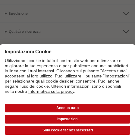
Spedizione
Qualità e sicurezza
Servizio clienti
L'azienda CEWE
I nostri prodotti
Per maggiori informazioni sui prodotti o sugli ordini puoi chiamarci al
numero gratuito
800141005
dal lunedì alla domenica 9:00 - 20:00
*Tutti i prezzi si intendono IVA inclusa ed eventuali spese di spedizione escluse come
da
listino prezzi