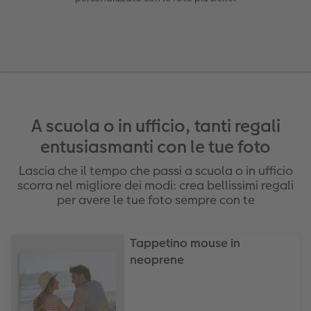
Foto adesivi
Plexiglas
Cover
Cartoline spedizione diretta
 & App
Art prints
Alluminio Dibond
Art prints
 Nital
Poster premium
Gallery print
Come ordinare
Forex
A scuola o in ufficio, tanti regali
Foto su legno
entusiasmanti con le tue foto
Lascia che il tempo che passi a scuola o in ufficio
Mosaico
scorra nel migliore dei modi: crea bellissimi regali
per avere le tue foto sempre con te
Come ordinare
Tappetino mouse in
neoprene