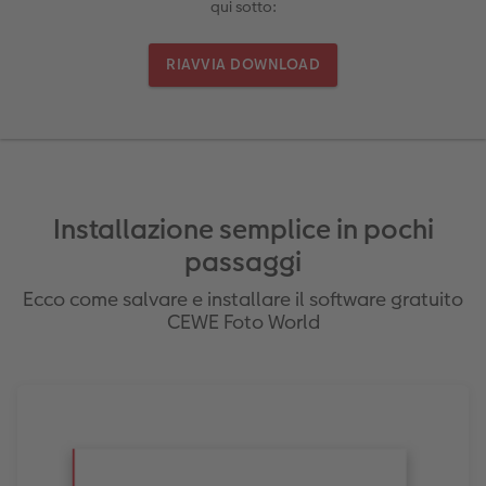
qui sotto:
Foto adesivi
Plexiglas
Cover
Cartoline spedizione diretta
 & App
Art prints
Alluminio Dibond
Art prints
RIAVVIA DOWNLOAD
 Nital
Poster premium
Gallery print
Come ordinare
Forex
Foto su legno
Installazione semplice in pochi
passaggi
Mosaico
Ecco come salvare e installare il software gratuito
CEWE Foto World
Come ordinare