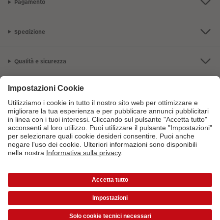
Pagamento
Spedizione
Qualità e sicurezza
Servizio clienti
L'azienda CEWE
I nostri prodotti
Per maggiori informazioni sui prodotti o sugli ordini puoi chiamarci al
numero gratuito
800141005
dal lunedì alla domenica 9:00 - 20:00
*Tutti i prezzi si intendono IVA inclusa ed eventuali spese di spedizione escluse come
da
listino prezzi