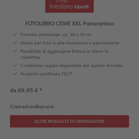
Foto adesivi
Plexiglas
Cover
Cartoline spedizione diretta
 & App
Art prints
Alluminio Dibond
Art prints
 Nital
FOTOLIBRO CEWE XXL Panoramico
Poster premium
Gallery print
Formato extralarge: ca. 38 x 29 cm
Ideale per foto in alta risoluzione e panoramiche
Come ordinare
Forex
Possibilità di aggiungere finiture in rilievo in
copertina
Foto su legno
Confezione regalo disponibile per questo formato
Prodotto certificato FSC®
Mosaico
da 69,95 €
*
Come ordinare
Crea ed ordina ora: