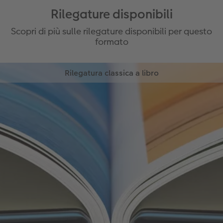
Finiture in rilievo e scatola incluse
Rilegature disponibili
Scopri di più sulle rilegature disponibili per questo
formato
Rilegatura classica a libro