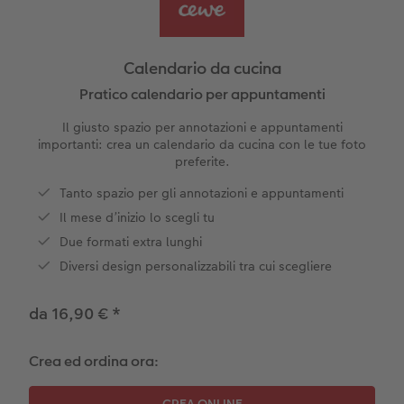
Foto adesivi
Plexiglas
Cover
Cartoline spedizione diretta
 & App
Art prints
Alluminio Dibond
Art prints
 Nital
Calendario da cucina
Poster premium
Gallery print
Pratico calendario per appuntamenti
Il giusto spazio per annotazioni e appuntamenti
Come ordinare
Forex
importanti: crea un calendario da cucina con le tue foto
preferite.
Foto su legno
Tanto spazio per gli annotazioni e appuntamenti
Il mese d’inizio lo scegli tu
Mosaico
Due formati extra lunghi
Come ordinare
Diversi design personalizzabili tra cui scegliere
da 16,90 €
*
Crea ed ordina ora: