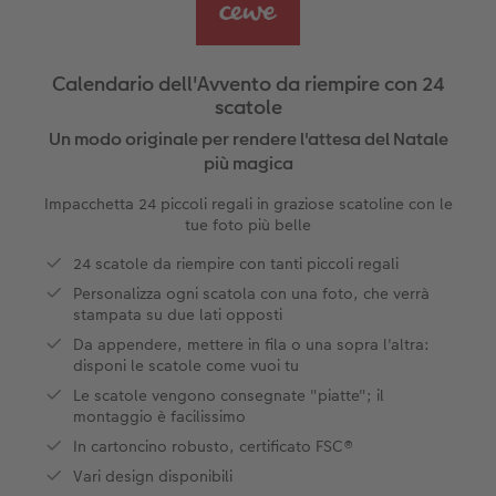
Foto adesivi
Plexiglas
Cover
Cartoline spedizione diretta
 & App
Art prints
Alluminio Dibond
Art prints
 Nital
Calendario dell'Avvento da riempire con 24
scatole
Poster premium
Gallery print
Un modo originale per rendere l'attesa del Natale
più magica
Come ordinare
Forex
Impacchetta 24 piccoli regali in graziose scatoline con le
Foto su legno
tue foto più belle
24 scatole da riempire con tanti piccoli regali
Mosaico
Personalizza ogni scatola con una foto, che verrà
stampata su due lati opposti
Come ordinare
Da appendere, mettere in fila o una sopra l'altra:
disponi le scatole come vuoi tu
Le scatole vengono consegnate "piatte"; il
montaggio è facilissimo
In cartoncino robusto, certificato FSC®
Vari design disponibili