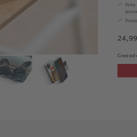
Foto 
proc
Prote
24,9
Crea ed 