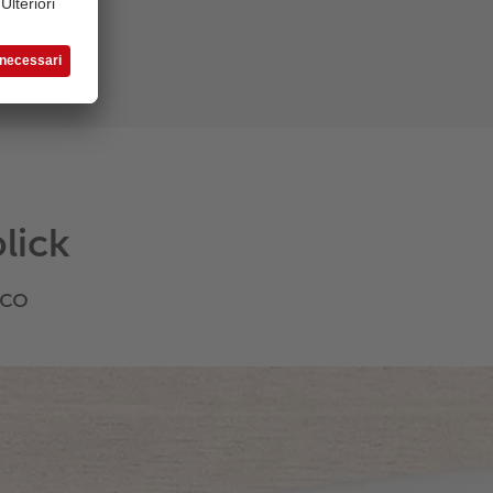
lick
aco