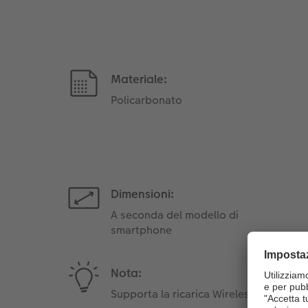
Materiale:
Policarbonato
Dimensioni:
A seconda del modello di
smartphone
Nota:
Supporta la ricarica Wireless