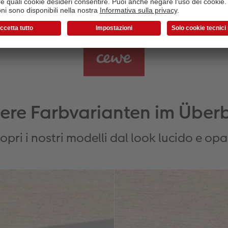
ere Farbvarianten im Überb
opri i nostri modelli dal look lucido e op