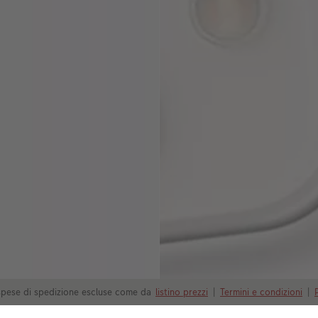
i spese di spedizione escluse come da
listino prezzi
|
Termini e condizioni
|