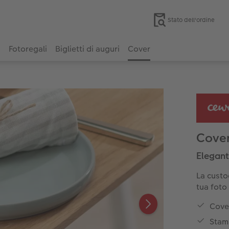
Stato dell'ordine
i
Fotoregali
Biglietti di auguri
Cover
Cove
Elegant
La custo
tua foto
Cover
Stamp