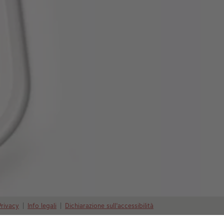
Privacy
|
Info legali
|
Dichiarazione sull'accessibilità