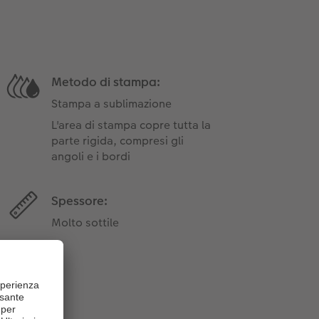
Metodo di stampa:
Stampa a sublimazione
L'area di stampa copre tutta la
parte rigida, compresi gli
angoli e i bordi
Spessore:
Molto sottile