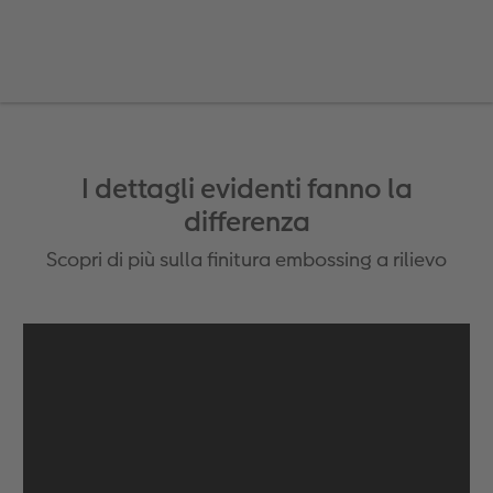
Foto adesivi
Plexiglas
Cover
Cartoline spedizione diretta
 & App
Art prints
Alluminio Dibond
Art prints
 Nital
Poster premium
Gallery print
Come ordinare
Forex
I dettagli evidenti fanno la
differenza
Foto su legno
Scopri di più sulla finitura embossing a rilievo
Mosaico
Come ordinare